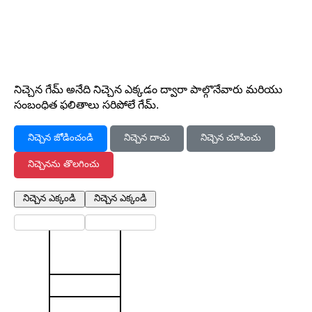
నిచ్చెన గేమ్ అనేది నిచ్చెన ఎక్కడం ద్వారా పాల్గొనేవారు మరియు
సంబంధిత ఫలితాలు సరిపోలే గేమ్.