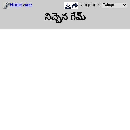
Home
>
ఆట
Language:
నిచ్చెన గేమ్