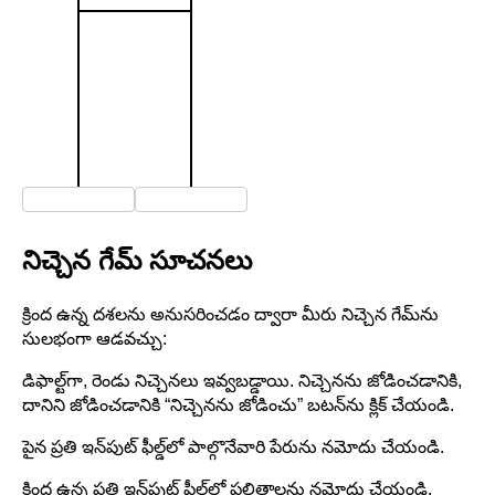
నిచ్చెన గేమ్ సూచనలు
క్రింద ఉన్న దశలను అనుసరించడం ద్వారా మీరు నిచ్చెన గేమ్‌ను
సులభంగా ఆడవచ్చు:
డిఫాల్ట్‌గా, రెండు నిచ్చెనలు ఇవ్వబడ్డాయి. నిచ్చెనను జోడించడానికి,
దానిని జోడించడానికి “నిచ్చెనను జోడించు” బటన్‌ను క్లిక్ చేయండి.
పైన ప్రతి ఇన్‌పుట్ ఫీల్డ్‌లో పాల్గొనేవారి పేరును నమోదు చేయండి.
క్రింద ఉన్న ప్రతి ఇన్‌పుట్ ఫీల్డ్‌లో ఫలితాలను నమోదు చేయండి.