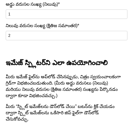
అడ్డు వరుసల సంఖ్య (నిలువు)*
నిలువు వరుసల సంఖ్య (క్షితిజ సమాంతర)*
ఇమేజ్ స్ప్లిటర్‌ని ఎలా ఉపయోగించాలి
మీరు ఇమేజ్ ఫైల్‌ను అప్‌లోడ్ చేసినప్పుడు, చిత్రం స్వయంచాలకంగా
గ్రిడ్‌గా విభజించబడుతుంది. (మీరు అడ్డు వరుసలు (నిలువు)
మరియు నిలువు వరుసల (క్షితిజ సమాంతర) సంఖ్యను పేర్కొనడం
ద్వారా కూడా విభజించవచ్చు.)
మీరు “స్ప్లిట్ ఇమేజ్‌లను డౌన్‌లోడ్ చేయి” బటన్‌ను క్లిక్ చేయడం
ద్వారా స్ప్లిట్ ఇమేజ్‌లను ఒకేసారి జిప్ ఫైల్‌గా డౌన్‌లోడ్
చేసుకోవచ్చు.