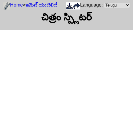
Home
>
ఇమేజ్ యుటిలిటీ
Language:
చిత్రం స్ప్లిటర్