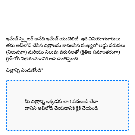
ఇమేజ్ స్ప్లిటర్ అనేది ఇమేజ్ యుటిలిటీ, ఇది వినియోగదారులు
తమ అప్‌లోడ్ చేసిన చిత్రాలను కావలసిన సంఖ్యలో అడ్డు వరుసలు
(నిలువుగా) మరియు నిలువు వరుసలతో (క్షితిజ సమాంతరంగా)
గ్రిడ్‌లోకి విభజించడానికి అనుమతిస్తుంది.
చిత్రాన్ని ఎంచుకోండి*
మీ చిత్రాన్ని ఇక్కడకు లాగి వదలండి లేదా
దానిని అప్‌లోడ్ చేయడానికి క్లిక్ చేయండి